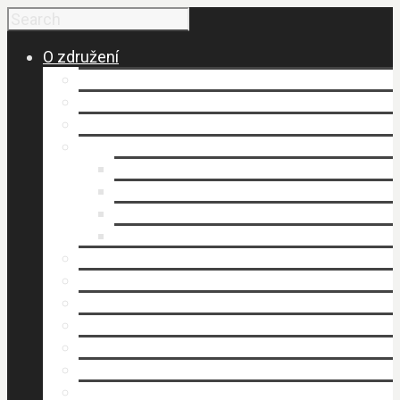
O združení
Budovanie a vznik MAS
Členovia MAS
Historické fakty
Dokumenty
Organizačný poriadok
Smernice
Stanovy (.pdf)
Výročné správy
Kancelária MAS
Napísali o nás
Publikovali sme
Stratégia rozvoja územia
Štruktúra MAS
Územie
Povinné zverejňovanie