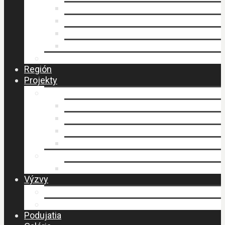
Faktúry
Zmluvy
Verejné obstarávanie
Príprava stratégie CLLD
Ochrana osobných údajov
Región
Projekty
LEADER
Schválené projekty
Stratégia CLLD
Stratégia CLLD
Zasadnutia MAS
PERLY BESKIDU
Návšteva MAS – budovanie spolupráce
Výzvy
Výzvy IROP
Výzvy PRV SR
Podujatia