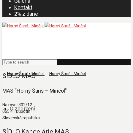
Galéria
Kontakt
2% z dane
SÍDLO MAS
MAS “Horný Šariš – Minčol”
Na rovni 302/12
O združení
065 41 Ľubotín
Slovenská republika
SÍDLO Kancelárie MAS