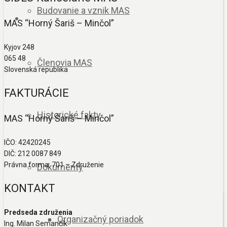
Budovanie a vznik MAS
MAS “Horný Šariš – Minčol”
Kyjov 248
065 48
Členovia MAS
Slovenská republika
FAKTURÁCIE
Historické fakty
MAS “Horný Šariš – Minčol”
IČO: 42420245
DIČ: 212 0087 849
Právna forma: 701 – Združenie
Dokumenty
KONTAKT
Predseda združenia
Organizačný poriadok
Ing. Milan Semančík