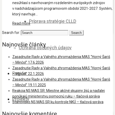
nesúhlasí s navrhovaným rozdelením európskych zdrojov
v nadchádzajúcom programovom období 2021-2027. Systém,
ktorý navrhuje...
Príprava stratégie CLLD
Read more
Search for:
Najnovšie články
Ochrana osobných údajov
Zasadnutie Rady a Valného zhromaždenia MAS “Horný Šariš
– Minčol” 17.6.2026
Zasadnutie Rady a Valného zhromaždenia MAS “Horný Šariš
Región
– Minčol” 22.1.2026
Zasadnutie Rady a Valného zhromaždenia MAS “Horný Šariš
– Minčol” 19.11.2025
Reakcia NS MAS SR: Miestne akčné skupiny žijú a naďalej
ponúkajú ministerstvu pomocnú ruku – tlačová správa
Projekty
Stanovisko NS MAS SR ku kontrole NKÚ – tlačová správa
Najnovšie komentáre