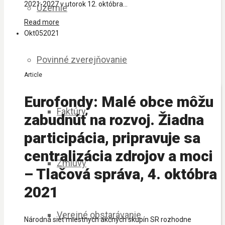
2021-2027 v utorok 12. októbra...
Územie
Read more
Okt
05
2021
Povinné zverejňovanie
Article
Eurofondy: Malé obce môžu
Faktúry
zabudnúť na rozvoj. Žiadna
participácia, pripravuje sa
centralizácia zdrojov a moci
Zmluvy
– Tlačová správa, 4. októbra
2021
Verejné obstarávanie
Národná sieť miestnych akčných skupín SR rozhodne