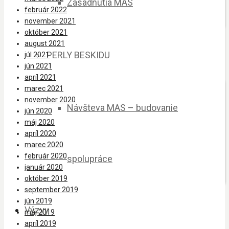
Zasadnutia MAS
február 2022
november 2021
október 2021
august 2021
PERLY BESKIDU
júl 2021
jún 2021
apríl 2021
marec 2021
november 2020
Návšteva MAS – budovanie
jún 2020
máj 2020
apríl 2020
marec 2020
február 2020
spolupráce
január 2020
október 2019
september 2019
jún 2019
Výzvy
máj 2019
apríl 2019