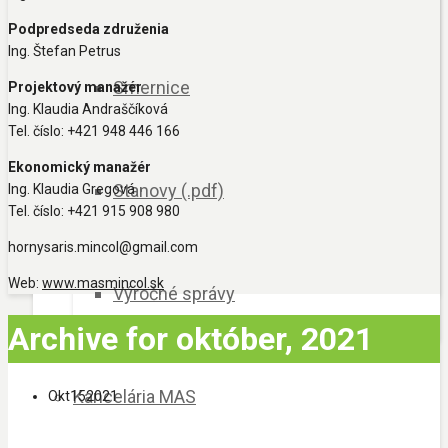
Podpredseda združenia
Ing. Štefan Petrus
Smernice
Projektový manažér
Ing. Klaudia Andraščíková
Tel. číslo: +421 948 446 166
Ekonomický manažér
Stanovy (.pdf)
Ing. Klaudia Gregová
Tel. číslo: +421 915 908 980
hornysaris.mincol@gmail.com
Web:
www.masmincol.sk
Výročné správy
Archive for október, 2021
Kancelária MAS
Okt
15
2021