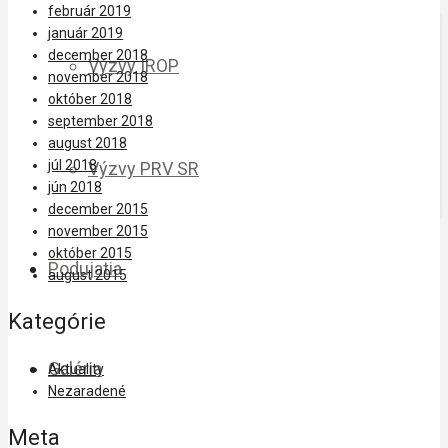
február 2019
január 2019
december 2018
Výzvy IROP
november 2018
október 2018
september 2018
august 2018
júl 2018
Výzvy PRV SR
jún 2018
december 2015
november 2015
október 2015
Podujatia
august 2015
Kategórie
Galéria
Aktuality
Nezaradené
Meta