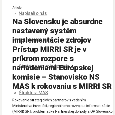
Article
Napísali o nás
Na Slovensku je absurdne
nastavený systém
implementácie zdrojov
Publikovali sme
Prístup MIRRI SR je v
príkrom rozpore s
nariadeniami Európskej
Stratégia rozvoja územia
komisie – Stanovisko NS
MAS k rokovaniu s MIRRI SR
Štruktúra MAS
Rokovanie strategických partnerov s vedením
Ministerstva investícií, regionálneho rozvoja a informatizácie
(MIRRI) SR k problematike Partnerskej dohody a OP Slovensko