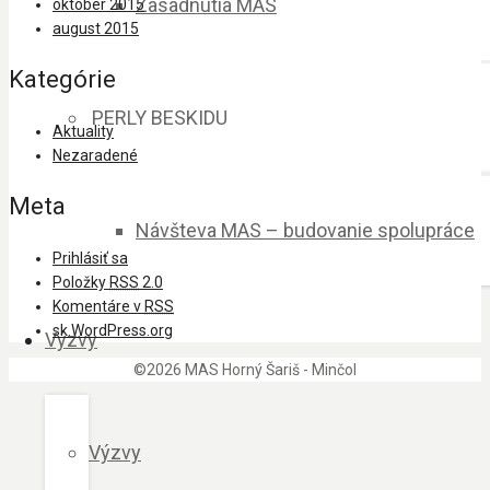
Zasadnutia MAS
október 2015
august 2015
Kategórie
PERLY BESKIDU
Aktuality
Nezaradené
Meta
Návšteva MAS – budovanie spolupráce
Prihlásiť sa
Položky
RSS
2.0
Komentáre v
RSS
sk.WordPress.org
Výzvy
©2026 MAS Horný Šariš - Minčol
Výzvy