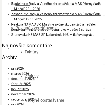
Územie
Zasadnutie Rady a Valného zhromaždenia MAS “Horný Šariš
– Minčol” 22.1.2026
Zasadnutie Rady a Valného zhromaždenia MAS “Horný Šariš
– Minčol” 19.11.2025
Reakcia NS MAS SR: Miestne akčné skupiny žijú a naďalej
Povinné zverejňovanie
ponúkajú ministerstvu pomocnú ruku – tlačová správa
Stanovisko NS MAS SR ku kontrole NKÚ – tlačová správa
Najnovšie komentáre
Faktúry
Archív
jún 2026
marec 2026
Zmluvy
december 2025
február 2025
január 2025
november 2024
september 2024
Verejné obstarávanie
jún 2024