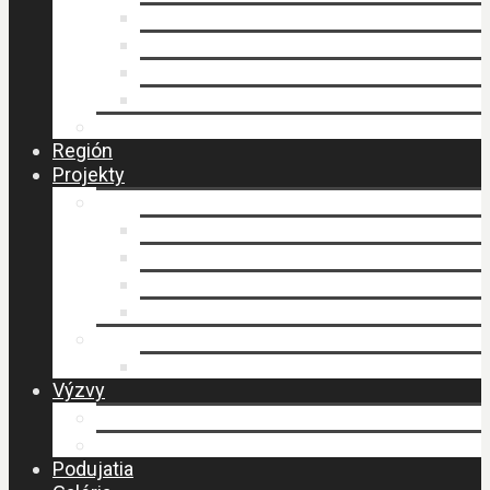
Faktúry
Zmluvy
Verejné obstarávanie
Príprava stratégie CLLD
Ochrana osobných údajov
Región
Projekty
LEADER
Schválené projekty
Stratégia CLLD
Stratégia CLLD
Zasadnutia MAS
PERLY BESKIDU
Návšteva MAS – budovanie spolupráce
Výzvy
Výzvy IROP
Výzvy PRV SR
Podujatia