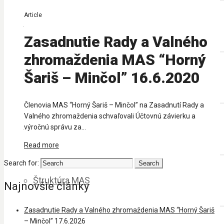
Article
Napísali o nás
Zasadnutie Rady a Valného
zhromaždenia MAS “Horný
Šariš – Minčol” 16.6.2020
Publikovali sme
Členovia MAS “Horný Šariš – Minčol” na Zasadnutí Rady a
Valného zhromaždenia schvaľovali Účtovnú závierku a
výročnú správu za...
Stratégia rozvoja územia
Read more
Search for:
Štruktúra MAS
Najnovšie články
Zasadnutie Rady a Valného zhromaždenia MAS “Horný Šariš
– Minčol” 17.6.2026