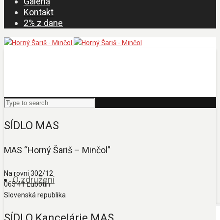
Galéria
Kontakt
2% z dane
SÍDLO MAS
MAS “Horný Šariš – Minčol”
Na rovni 302/12
O združení
065 41 Ľubotín
Slovenská republika
SÍDLO Kancelárie MAS