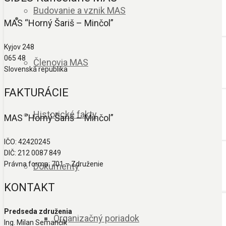
Budovanie a vznik MAS
MAS “Horný Šariš – Minčol”
Kyjov 248
065 48
Členovia MAS
Slovenská republika
FAKTURÁCIE
Historické fakty
MAS “Horný Šariš – Minčol”
IČO: 42420245
DIČ: 212 0087 849
Právna forma: 701 – Združenie
Dokumenty
KONTAKT
Predseda združenia
Organizačný poriadok
Ing. Milan Semančík