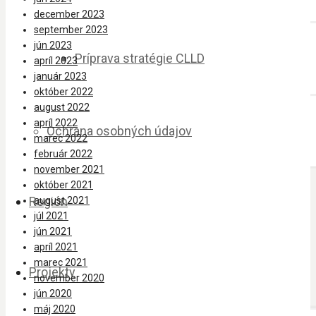
december 2023
september 2023
jún 2023
Príprava stratégie CLLD
apríl 2023
január 2023
október 2022
august 2022
apríl 2022
Ochrana osobných údajov
marec 2022
február 2022
november 2021
október 2021
Región
august 2021
júl 2021
jún 2021
apríl 2021
marec 2021
Projekty
november 2020
jún 2020
máj 2020