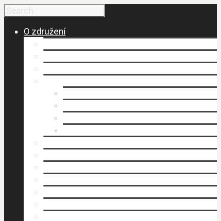
O združení
Budovanie a vznik MAS
Členovia MAS
Historické fakty
Dokumenty
Organizačný poriadok
Smernice
Stanovy (.pdf)
Výročné správy
Kancelária MAS
Napísali o nás
Publikovali sme
Stratégia rozvoja územia
Štruktúra MAS
Územie
Povinné zverejňovanie