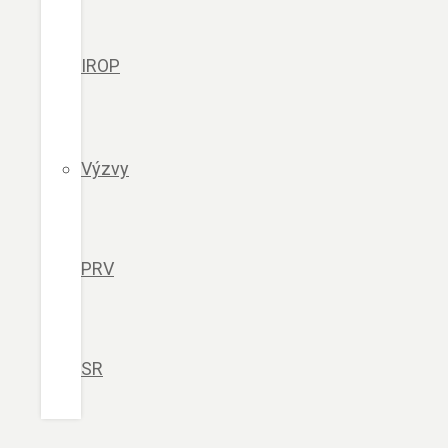
IROP
Výzvy
PRV
SR