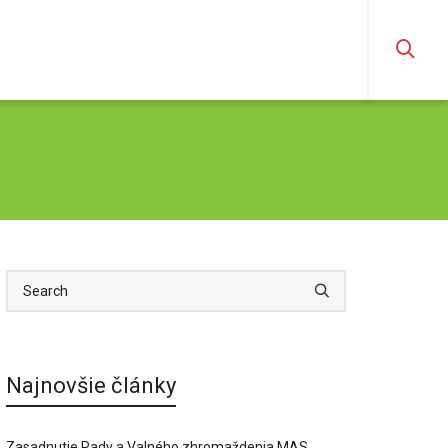
t
2% z dane
Najnovšie články
Zasadnutie Rady a Valného zhromaždenia MAS