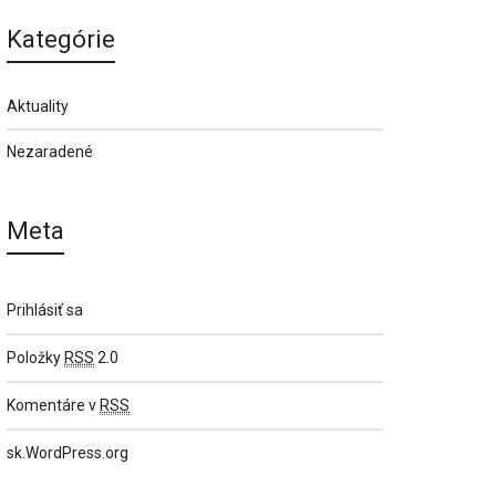
Kategórie
Aktuality
Nezaradené
Meta
Prihlásiť sa
Položky
RSS
2.0
Komentáre v
RSS
sk.WordPress.org