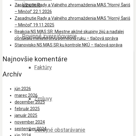
Územie
Zasadnutie Rady a Valného zhromaždenia MAS “Horný Šariš
– Minčol” 22.1.2026
Zasadnutie Rady a Valného zhromaždenia MAS “Horný Šariš
– Minčol” 19.11.2025
Reakcia NS MAS SR: Miestne akčné skupiny žijú a naďalej
Povinné zverejňovanie
ponúkajú ministerstvu pomocnú ruku – tlačová správa
Stanovisko NS MAS SR ku kontrole NKÚ – tlačová správa
Najnovšie komentáre
Faktúry
Archív
jún 2026
marec 2026
Zmluvy
december 2025
február 2025
január 2025
november 2024
september 2024
Verejné obstarávanie
jún 2024