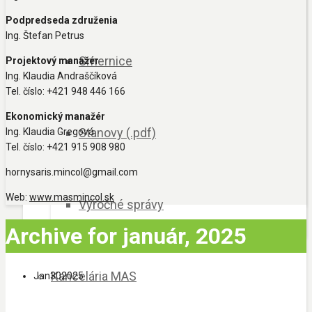
Podpredseda združenia
Ing. Štefan Petrus
Smernice
Projektový manažér
Ing. Klaudia Andraščíková
Tel. číslo: +421 948 446 166
Ekonomický manažér
Stanovy (.pdf)
Ing. Klaudia Gregová
Tel. číslo: +421 915 908 980
hornysaris.mincol@gmail.com
Web:
www.masmincol.sk
Výročné správy
Archive for január, 2025
Kancelária MAS
Jan
30
2025