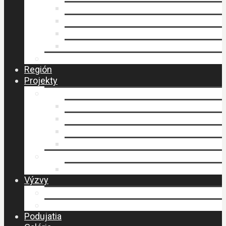
Faktúry
Zmluvy
Verejné obstarávanie
Príprava stratégie CLLD
Ochrana osobných údajov
Región
Projekty
LEADER
Schválené projekty
Stratégia CLLD
Stratégia CLLD
Zasadnutia MAS
PERLY BESKIDU
Návšteva MAS – budovanie spolupráce
Výzvy
Výzvy IROP
Výzvy PRV SR
Podujatia