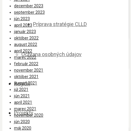
december 2023
september 2023
jún 2023
Príprava stratégie CLLD
apríl 2023
január 2023
október 2022
august 2022
apríl 2022
Ochrana osobných údajov
marec 2022
február 2022
november 2021
október 2021
Región
august 2021
júl 2021
jún 2021
apríl 2021
marec 2021
Projekty
november 2020
jún 2020
máj 2020