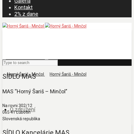
Galéria
Kontakt
2% z dane
SÍDLO MAS
MAS “Horný Šariš – Minčol”
Na rovni 302/12
O združení
065 41 Ľubotín
Slovenská republika
SÍDLO Kancelárie MAS