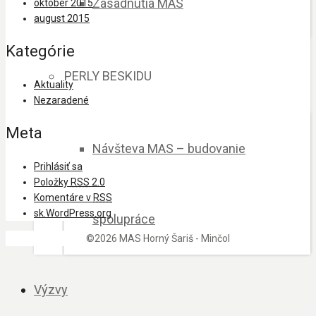
Zasadnutia MAS
október 2015
august 2015
Kategórie
PERLY BESKIDU
Aktuality
Nezaradené
Meta
Návšteva MAS – budovanie
Prihlásiť sa
Položky
RSS
2.0
Komentáre v
RSS
sk.WordPress.org
spolupráce
©2026 MAS Horný Šariš - Minčol
Výzvy