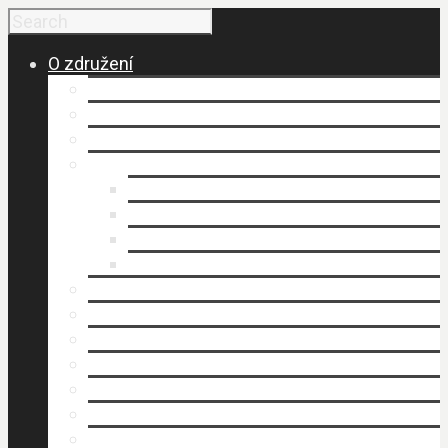
O združení
Budovanie a vznik MAS
Členovia MAS
Historické fakty
Dokumenty
Organizačný poriadok
Smernice
Stanovy (.pdf)
Výročné správy
Kancelária MAS
Napísali o nás
Publikovali sme
Stratégia rozvoja územia
Štruktúra MAS
Územie
Povinné zverejňovanie