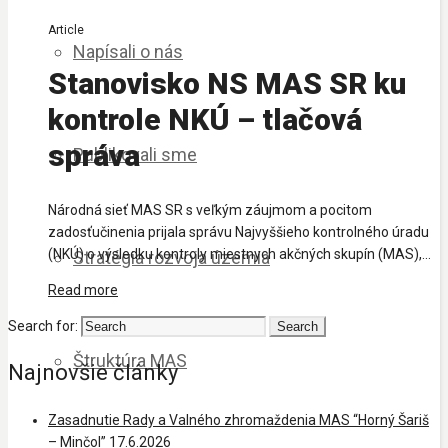
Article
Napísali o nás
Stanovisko NS MAS SR ku
kontrole NKÚ – tlačová
správa
Publikovali sme
Národná sieť MAS SR s veľkým záujmom a pocitom
zadosťučinenia prijala správu Najvyššieho kontrolného úradu
(NKÚ) o výsledku kontroly miestnych akčných skupín (MAS),...
Stratégia rozvoja územia
Read more
Search for:
Štruktúra MAS
Najnovšie články
Zasadnutie Rady a Valného zhromaždenia MAS “Horný Šariš
– Minčol” 17.6.2026