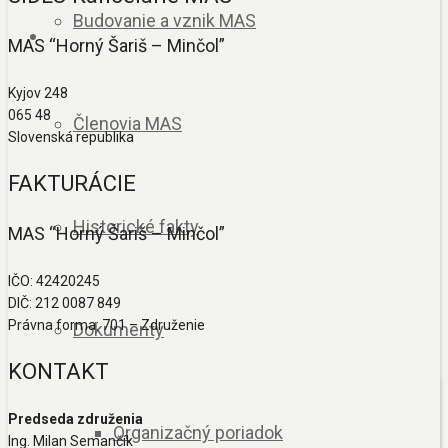
Budovanie a vznik MAS
MAS “Horný Šariš – Minčol”
Kyjov 248
065 48
Členovia MAS
Slovenská republika
FAKTURÁCIE
Historické fakty
MAS “Horný Šariš – Minčol”
IČO: 42420245
DIČ: 212 0087 849
Právna forma: 701 – Združenie
Dokumenty
KONTAKT
Predseda združenia
Organizačný poriadok
Ing. Milan Semančík