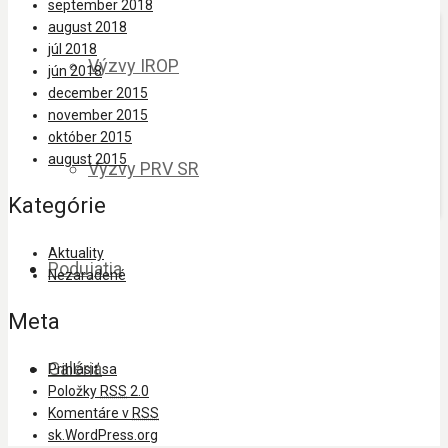
september 2018
august 2018
júl 2018
Výzvy IROP
jún 2018
december 2015
november 2015
október 2015
august 2015
Výzvy PRV SR
Kategórie
Aktuality
Podujatia
Nezaradené
Meta
Galéria
Prihlásiť sa
Položky
RSS
2.0
Komentáre v
RSS
sk.WordPress.org