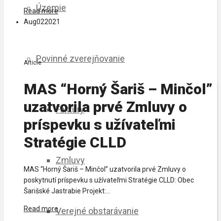
Územie
Read more
Aug
02
2021
Povinné zverejňovanie
Article
MAS “Horný Šariš – Minčol”
uzatvorila prvé Zmluvy o
Faktúry
príspevku s užívateľmi
Stratégie CLLD
Zmluvy
MAS “Horný Šariš – Minčol” uzatvorila prvé Zmluvy o
poskytnutí príspevku s užívateľmi Stratégie CLLD: Obec
Šarišské Jastrabie Projekt:...
Read more
Verejné obstarávanie