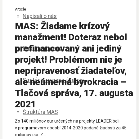
Article
Napísali o nás
MAS: Žiadame krízový
manažment! Doteraz nebol
prefinancovaný ani jediný
Publikovali sme
projekt! Problémom nie je
nepripravenosť žiadateľov,
ale neúmerná byrokracia –
Stratégia rozvoja územia
Tlačová správa, 17. augusta
2021
Štruktúra MAS
Zo 140 miliónov eur určených na projekty LEADER boli
v programovom období 2014-2020 podané žiadosti za 45
miliónov eur. Z...