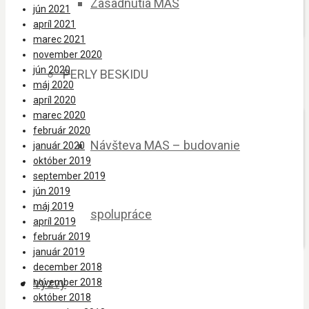
Zasadnutia MAS
jún 2021
apríl 2021
marec 2021
november 2020
jún 2020
PERLY BESKIDU
máj 2020
apríl 2020
marec 2020
február 2020
Návšteva MAS – budovanie
január 2020
október 2019
september 2019
jún 2019
máj 2019
spolupráce
apríl 2019
február 2019
január 2019
december 2018
Výzvy
november 2018
október 2018