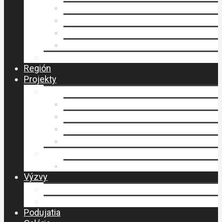
Faktúry
Zmluvy
Verejné obstarávanie
Príprava stratégie CLLD
Ochrana osobných údajov
Región
Projekty
LEADER
Schválené projekty
Stratégia CLLD
Stratégia CLLD
Zasadnutia MAS
PERLY BESKIDU
Návšteva MAS – budovanie spolupráce
Výzvy
Výzvy IROP
Výzvy PRV SR
Podujatia