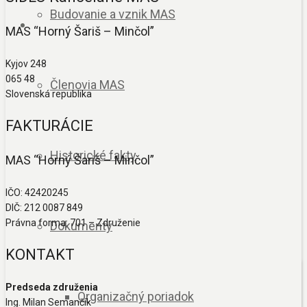
Budovanie a vznik MAS
MAS “Horný Šariš – Minčol”
Kyjov 248
065 48
Členovia MAS
Slovenská republika
FAKTURÁCIE
Historické fakty
MAS “Horný Šariš – Minčol”
IČO: 42420245
DIČ: 212 0087 849
Právna forma: 701 – Združenie
Dokumenty
KONTAKT
Predseda združenia
Organizačný poriadok
Ing. Milan Semančík