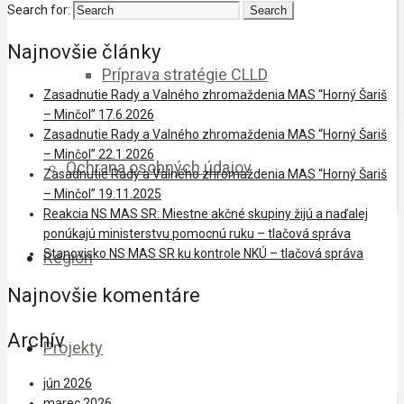
Search for:
Najnovšie články
Príprava stratégie CLLD
Zasadnutie Rady a Valného zhromaždenia MAS “Horný Šariš
– Minčol” 17.6.2026
Zasadnutie Rady a Valného zhromaždenia MAS “Horný Šariš
– Minčol” 22.1.2026
Ochrana osobných údajov
Zasadnutie Rady a Valného zhromaždenia MAS “Horný Šariš
– Minčol” 19.11.2025
Reakcia NS MAS SR: Miestne akčné skupiny žijú a naďalej
ponúkajú ministerstvu pomocnú ruku – tlačová správa
Stanovisko NS MAS SR ku kontrole NKÚ – tlačová správa
Región
Najnovšie komentáre
Archív
Projekty
jún 2026
marec 2026