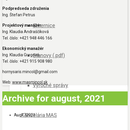
Podpredseda združenia
Ing. Štefan Petrus
Smernice
Projektový manažér
Ing. Klaudia Andraščíková
Tel. číslo: +421 948 446 166
Ekonomický manažér
Stanovy (.pdf)
Ing. Klaudia Gregová
Tel. číslo: +421 915 908 980
hornysaris.mincol@gmail.com
Web:
www.masmincol.sk
Výročné správy
Archive for august, 2021
Kancelária MAS
Aug
17
2021