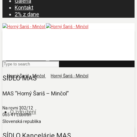
Galéria
Kontakt
2% z dane
SÍDLO MAS
MAS “Horný Šariš – Minčol”
Na rovni 302/12
O združení
065 41 Ľubotín
Slovenská republika
SÍDLO Kancelárie MAS