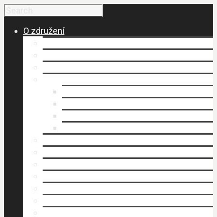
O združení
Budovanie a vznik MAS
Členovia MAS
Historické fakty
Dokumenty
Organizačný poriadok
Smernice
Stanovy (.pdf)
Výročné správy
Kancelária MAS
Napísali o nás
Publikovali sme
Stratégia rozvoja územia
Štruktúra MAS
Územie
Povinné zverejňovanie