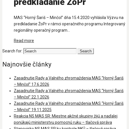
predkladanie ŽoPr
MAS “Horný Šariš – Minčol” dňa 15.4.2020 vyhlásila Výzvu na
predkladanie ŽoPr v rámci operačného programu Integrovaný
regionálny operačný program...
Read more
Search for:
Najnovšie články
Zasadnutie Rady a Valného zhromaždenia MAS “Horný Šariš
– Minčol” 17.6.2026
Zasadnutie Rady a Valného zhromaždenia MAS “Horný Šariš
– Minčol” 22.1.2026
Zasadnutie Rady a Valného zhromaždenia MAS “Horný Šariš
– Minčol” 19.11.2025
Reakcia NS MAS SR: Miestne akčné skupiny žijú a naďalej
ponúkajú ministerstvu pomocnú ruku – tlačová správa
Stanovisko NS MAS SR ku kontrole NKÚ – tlačová správa