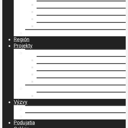
Faktúry
Zmluvy
Verejné obstarávanie
Príprava stratégie CLLD
Ochrana osobných údajov
Región
Projekty
LEADER
Schválené projekty
Stratégia CLLD
Stratégia CLLD
Zasadnutia MAS
PERLY BESKIDU
Návšteva MAS – budovanie spolupráce
Výzvy
Výzvy IROP
Výzvy PRV SR
Podujatia