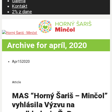
Galéria
Kontakt
2% z dane
Archive for apríl, 2020
Apr
15
2020
Article
MAS “Horný Šariš – Minčol”
vyhlásila Výzvu na