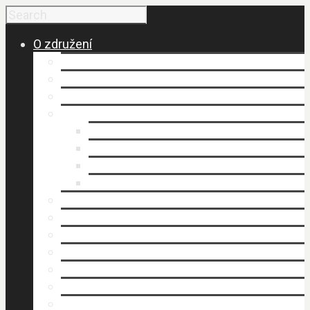
O združení
Budovanie a vznik MAS
Členovia MAS
Historické fakty
Dokumenty
Organizačný poriadok
Smernice
Stanovy (.pdf)
Výročné správy
Kancelária MAS
Napísali o nás
Publikovali sme
Stratégia rozvoja územia
Štruktúra MAS
Územie
Povinné zverejňovanie