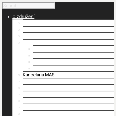
O združení
Budovanie a vznik MAS
Členovia MAS
Historické fakty
Dokumenty
Organizačný poriadok
Smernice
Stanovy (.pdf)
Výročné správy
Kancelária MAS
Napísali o nás
Publikovali sme
Stratégia rozvoja územia
Štruktúra MAS
Územie
Povinné zverejňovanie