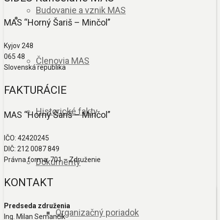
Budovanie a vznik MAS
MAS “Horný Šariš – Minčol”
Kyjov 248
065 48
Členovia MAS
Slovenská republika
FAKTURÁCIE
Historické fakty
MAS “Horný Šariš – Minčol”
IČO: 42420245
DIČ: 212 0087 849
Právna forma: 701 – Združenie
Dokumenty
KONTAKT
Predseda združenia
Organizačný poriadok
Ing. Milan Semančík