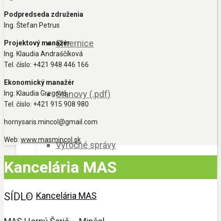
Podpredseda združenia
Ing. Štefan Petrus
Smernice
Projektový manažér
Ing. Klaudia Andraščíková
Tel. číslo: +421 948 446 166
Ekonomický manažér
Stanovy (.pdf)
Ing. Klaudia Gregová
Tel. číslo: +421 915 908 980
hornysaris.mincol@gmail.com
Web:
www.masmincol.sk
Výročné správy
Kancelária MAS
Kancelária MAS
SÍDLO