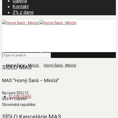
Galéria
Kontakt
2% z dane
SÍDLO MAS
MAS “Horný Šariš – Minčol”
Na rovni 302/12
O združení
065 41 Ľubotín
Slovenská republika
SÍDLO Kancelárie MAS