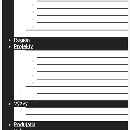
Faktúry
Zmluvy
Verejné obstarávanie
Príprava stratégie CLLD
Ochrana osobných údajov
Región
Projekty
LEADER
Schválené projekty
Stratégia CLLD
Stratégia CLLD
Zasadnutia MAS
PERLY BESKIDU
Návšteva MAS – budovanie spolupráce
Výzvy
Výzvy IROP
Výzvy PRV SR
Podujatia