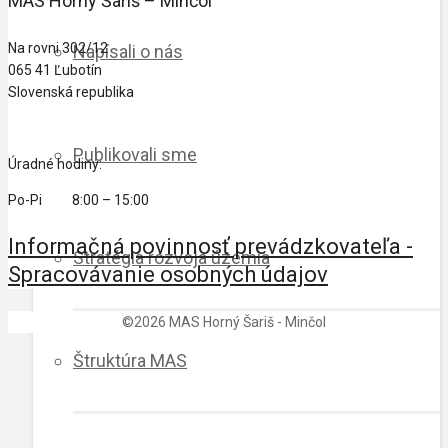
MAS Horný Šariš – Minčol
Na rovni 302/12
Napísali o nás
065 41 Ľubotín
Slovenská republika
Publikovali sme
Úradné hodiny:
Po-Pi 8:00 – 15:00
Informačná povinnosť prevádzkovateľa -
Stratégia rozvoja územia
Spracovávanie osobných údajov
©2026 MAS Horný Šariš - Minčol
Štruktúra MAS