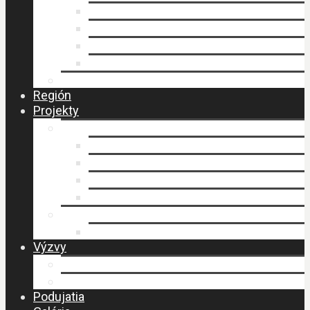
Faktúry
Zmluvy
Verejné obstarávanie
Príprava stratégie CLLD
Ochrana osobných údajov
Región
Projekty
LEADER
Schválené projekty
Stratégia CLLD
Stratégia CLLD
Zasadnutia MAS
PERLY BESKIDU
Návšteva MAS – budovanie spolupráce
Výzvy
Výzvy IROP
Výzvy PRV SR
Podujatia