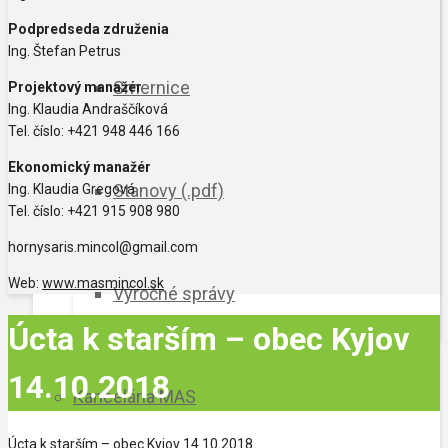
Podpredseda združenia
Ing. Štefan Petrus
Smernice
Projektový manažér
Ing. Klaudia Andraščíková
Tel. číslo: +421 948 446 166
Ekonomický manažér
Stanovy (.pdf)
Ing. Klaudia Gregová
Tel. číslo: +421 915 908 980
hornysaris.mincol@gmail.com
Web:
www.masmincol.sk
Výročné správy
Úcta k starším – obec Kyjov
14.10.2018
Kancelária MAS
Úcta k starším – obec Kyjov 14.10.2018