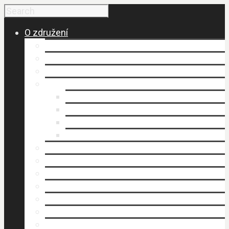
O združení
Budovanie a vznik MAS
Členovia MAS
Historické fakty
Dokumenty
Organizačný poriadok
Smernice
Stanovy (.pdf)
Výročné správy
Kancelária MAS
Napísali o nás
Publikovali sme
Stratégia rozvoja územia
Štruktúra MAS
Územie
Povinné zverejňovanie