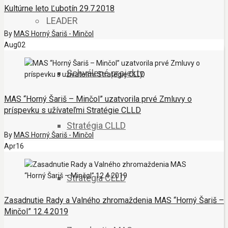
Kultúrne leto Ľubotín 29.7.2018
LEADER
By
MAS Horný Šariš - Minčol
Aug
02
Schválené projekty
MAS “Horný Šariš – Minčol” uzatvorila prvé Zmluvy o
príspevku s užívateľmi Stratégie CLLD
Stratégia CLLD
By
MAS Horný Šariš - Minčol
Apr
16
Stratégia CLLD
Zasadnutie Rady a Valného zhromaždenia MAS “Horný Šariš –
Minčol” 12.4.2019