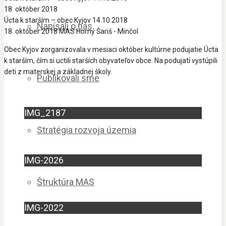
18. október 2018
Úcta k starším – obec Kyjov 14.10.2018
Napísali o nás
18. október 2018
MAS Horný Šariš - Minčol
Obec Kyjov zorganizovala v mesiaci október kultúrne podujatie Úcta
k starším, čím si uctili starších obyvateľov obce. Na podujatí vystúpili
deti z materskej a základnej školy.
Publikovali sme
IMG_2187
Stratégia rozvoja územia
IMG-2026
Štruktúra MAS
IMG-2022