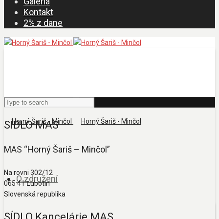
Galéria
Kontakt
2% z dane
SÍDLO MAS
MAS “Horný Šariš – Minčol”
Na rovni 302/12
O združení
065 41 Ľubotín
Slovenská republika
SÍDLO Kancelárie MAS