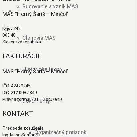
Budovanie a vznik MAS
MAS “Horný Šariš – Minčol”
Kyjov 248
065 48
Členovia MAS
Slovenská republika
FAKTURÁCIE
Historické fakty
MAS “Horný Šariš – Minčol”
IČO: 42420245
DIČ: 212 0087 849
Právna forma: 701 – Združenie
Dokumenty
KONTAKT
Predseda združenia
Organizačný poriadok
Ing. Milan Semančík