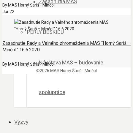
Zasadnutia MAS
By
MAS Horný Šariš - Minčol
Jún
22
PERLY BESKIDU
Zasadnutie Rady a Valného zhromaždenia MAS “Horný Šariš –
Minčol” 16.6.2020
Návšteva MAS – budovanie
By
MAS Horný Šariš - Minčol
©2026 MAS Horný Šariš - Minčol
spolupráce
Výzvy