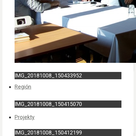
Príprava stratégie CLLD
Ochrana osobných údajov
IMG_20181008_150433952
Región
IMG_20181008_150415070
Projekty
IMG_20181008_150412199