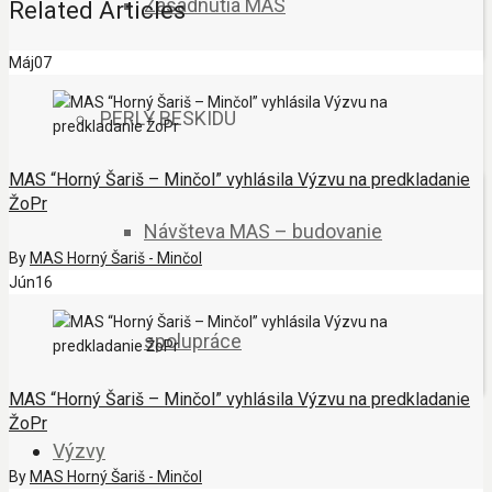
Zasadnutia MAS
Related Articles
Máj
07
PERLY BESKIDU
MAS “Horný Šariš – Minčol” vyhlásila Výzvu na predkladanie
ŽoPr
Návšteva MAS – budovanie
By
MAS Horný Šariš - Minčol
Jún
16
spolupráce
MAS “Horný Šariš – Minčol” vyhlásila Výzvu na predkladanie
ŽoPr
Výzvy
By
MAS Horný Šariš - Minčol