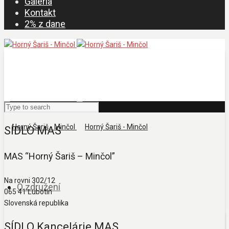
Galéria
Kontakt
2% z dane
SÍDLO MAS
MAS “Horný Šariš – Minčol”
Na rovni 302/12
O združení
065 41 Ľubotín
Slovenská republika
SÍDLO Kancelárie MAS