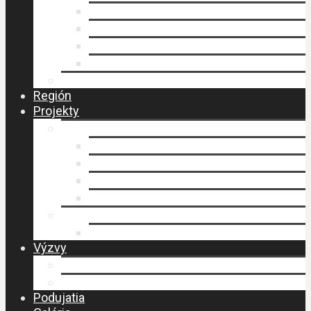
Faktúry
Zmluvy
Verejné obstarávanie
Príprava stratégie CLLD
Ochrana osobných údajov
Región
Projekty
LEADER
Schválené projekty
Stratégia CLLD
Stratégia CLLD
Zasadnutia MAS
PERLY BESKIDU
Návšteva MAS – budovanie spolupráce
Výzvy
Výzvy IROP
Výzvy PRV SR
Podujatia