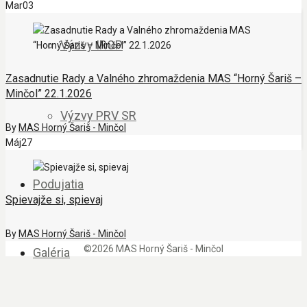
Mar
03
Výzvy IROP
Zasadnutie Rady a Valného zhromaždenia MAS “Horný Šariš –
Minčol” 22.1.2026
Výzvy PRV SR
By
MAS Horný Šariš - Minčol
Máj
27
Podujatia
Spievajže si, spievaj
By
MAS Horný Šariš - Minčol
©2026 MAS Horný Šariš - Minčol
Galéria