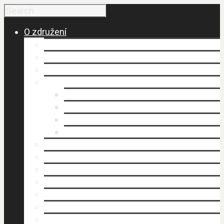
O združení
Budovanie a vznik MAS
Členovia MAS
Historické fakty
Dokumenty
Organizačný poriadok
Smernice
Stanovy (.pdf)
Výročné správy
Kancelária MAS
Napísali o nás
Publikovali sme
Stratégia rozvoja územia
Štruktúra MAS
Územie
Povinné zverejňovanie