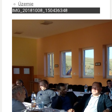
Územie
IMG_20181008_150436348
Povinné zverejňovanie
Faktúry
Zmluvy
Verejné obstarávanie