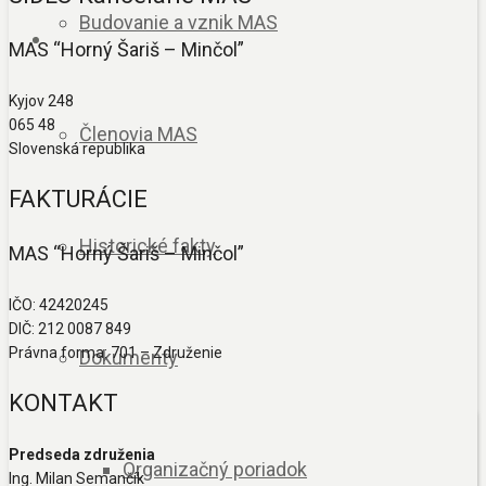
Budovanie a vznik MAS
MAS “Horný Šariš – Minčol”
Kyjov 248
065 48
Členovia MAS
Slovenská republika
FAKTURÁCIE
Historické fakty
MAS “Horný Šariš – Minčol”
IČO: 42420245
DIČ: 212 0087 849
Právna forma: 701 – Združenie
Dokumenty
KONTAKT
Predseda združenia
Organizačný poriadok
Ing. Milan Semančík