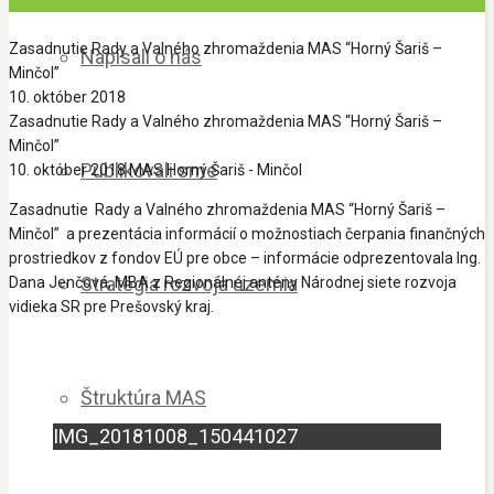
Zasadnutie Rady a Valného zhromaždenia MAS “Horný Šariš –
Napísali o nás
Minčol”
10. október 2018
Zasadnutie Rady a Valného zhromaždenia MAS “Horný Šariš –
Minčol”
Publikovali sme
10. október 2018
MAS Horný Šariš - Minčol
Zasadnutie Rady a Valného zhromaždenia MAS “Horný Šariš –
Minčol” a prezentácia informácií o možnostiach čerpania finančných
prostriedkov z fondov EÚ pre obce – informácie odprezentovala Ing.
Stratégia rozvoja územia
Dana Jenčová, MBA z Regionálnej antény Národnej siete rozvoja
vidieka SR pre Prešovský kraj.
Štruktúra MAS
IMG_20181008_150441027