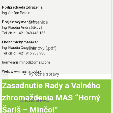
Podpredseda združenia
Ing. Štefan Petrus
Smernice
Projektový manažér
Ing. Klaudia Andraščíková
Tel. číslo: +421 948 446 166
Ekonomický manažér
Stanovy (.pdf)
Ing. Klaudia Gregová
Tel. číslo: +421 915 908 980
hornysaris.mincol@gmail.com
Web:
www.masmincol.sk
Výročné správy
Zasadnutie Rady a Valného
zhromaždenia MAS “Horný
Kancelária MAS
Šariš – Minčol”