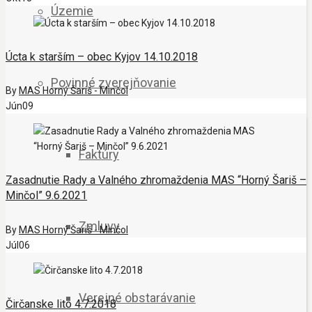
Územie
Úcta k starším – obec Kyjov 14.10.2018
Povinné zverejňovanie
By
MAS Horný Šariš - Minčol
Jún
09
Faktúry
Zasadnutie Rady a Valného zhromaždenia MAS “Horný Šariš –
Minčol” 9.6.2021
Zmluvy
By
MAS Horný Šariš - Minčol
Júl
06
Verejné obstarávanie
Čirčanske lito 4.7.2018