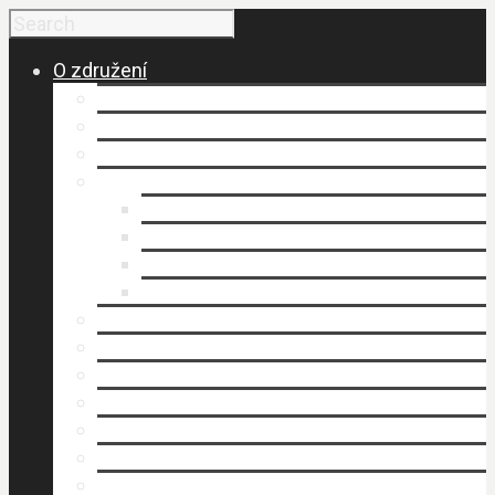
O združení
Budovanie a vznik MAS
Členovia MAS
Historické fakty
Dokumenty
Organizačný poriadok
Smernice
Stanovy (.pdf)
Výročné správy
Kancelária MAS
Napísali o nás
Publikovali sme
Stratégia rozvoja územia
Štruktúra MAS
Územie
Povinné zverejňovanie