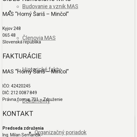
Budovanie a vznik MAS
MAS “Horný Šariš – Minčol”
Kyjov 248
065 48
Členovia MAS
Slovenská republika
FAKTURÁCIE
Historické fakty
MAS “Horný Šariš – Minčol”
IČO: 42420245
DIČ: 212 0087 849
Právna forma: 701 – Združenie
Dokumenty
KONTAKT
Predseda združenia
Organizačný poriadok
Ing. Milan Semančík