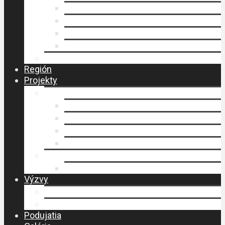
Faktúry
Zmluvy
Verejné obstarávanie
Príprava stratégie CLLD
Ochrana osobných údajov
Región
Projekty
LEADER
Schválené projekty
Stratégia CLLD
Stratégia CLLD
Zasadnutia MAS
PERLY BESKIDU
Návšteva MAS – budovanie spolupráce
Výzvy
Výzvy IROP
Výzvy PRV SR
Podujatia