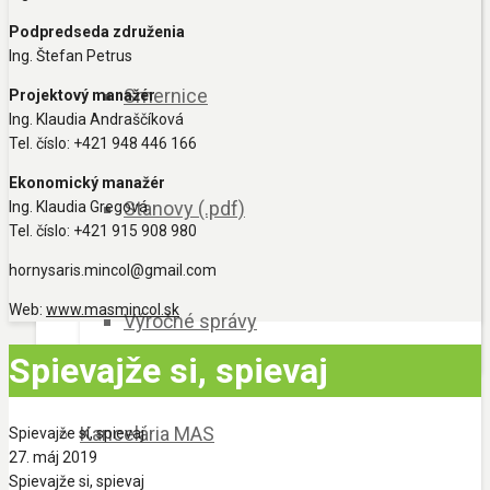
Podpredseda združenia
Ing. Štefan Petrus
Smernice
Projektový manažér
Ing. Klaudia Andraščíková
Tel. číslo: +421 948 446 166
Ekonomický manažér
Stanovy (.pdf)
Ing. Klaudia Gregová
Tel. číslo: +421 915 908 980
hornysaris.mincol@gmail.com
Web:
www.masmincol.sk
Výročné správy
Spievajže si, spievaj
Kancelária MAS
Spievajže si, spievaj
27. máj 2019
Spievajže si, spievaj