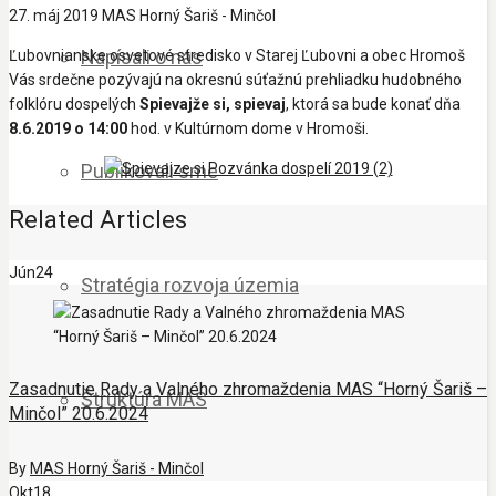
27. máj 2019
MAS Horný Šariš - Minčol
Napísali o nás
Ľubovnianske osvetové stredisko v Starej Ľubovni a obec Hromoš
Vás srdečne pozývajú na okresnú súťažnú prehliadku hudobného
folklóru dospelých
Spievajže si, spievaj
, ktorá sa bude konať dňa
8.6.2019 o 14:00
hod. v Kultúrnom dome v Hromoši.
Publikovali sme
Related Articles
Jún
24
Stratégia rozvoja územia
Zasadnutie Rady a Valného zhromaždenia MAS “Horný Šariš –
Štruktúra MAS
Minčol” 20.6.2024
By
MAS Horný Šariš - Minčol
Okt
18