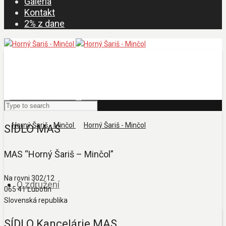
Galéria
Kontakt
2% z dane
SÍDLO MAS
MAS “Horný Šariš – Minčol”
Na rovni 302/12
O združení
065 41 Ľubotín
Slovenská republika
SÍDLO Kancelárie MAS