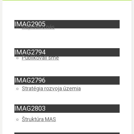
IMAG2905
Napísali o nás
IMAG2794
Publikovali sme
IMAG2796
Stratégia rozvoja územia
IMAG2803
Štruktúra MAS