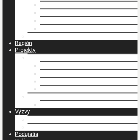
Faktúry
Zmluvy
Verejné obstarávanie
Príprava stratégie CLLD
Ochrana osobných údajov
Región
Projekty
LEADER
Schválené projekty
Stratégia CLLD
Stratégia CLLD
Zasadnutia MAS
PERLY BESKIDU
Návšteva MAS – budovanie spolupráce
Výzvy
Výzvy IROP
Výzvy PRV SR
Podujatia