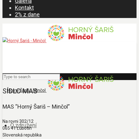
Galéria
Kontakt
2% z dane
SÍDLO MAS
MAS “Horný Šariš – Minčol”
Na rovni 302/12
O združení
065 41 Ľubotín
Slovenská republika