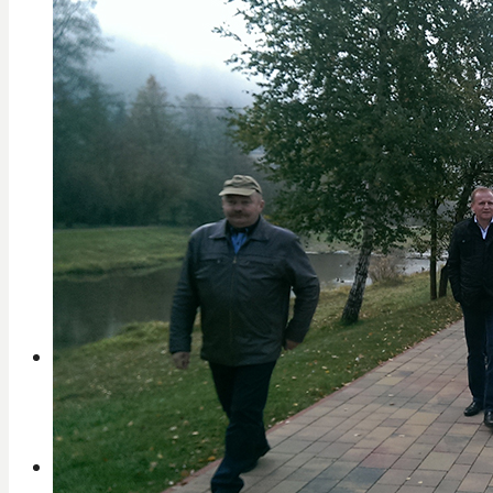
Verejné obstarávanie
Príprava stratégie CLLD
Ochrana osobných údajov
Región
Projekty