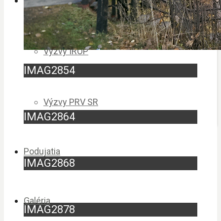
Výzvy
Výzvy IROP
IMAG2854
Výzvy PRV SR
IMAG2864
Podujatia
IMAG2868
Galéria
IMAG2878