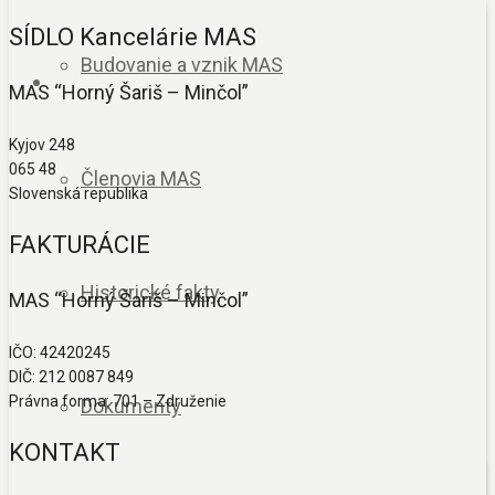
SÍDLO Kancelárie MAS
Budovanie a vznik MAS
MAS “Horný Šariš – Minčol”
Kyjov 248
065 48
Členovia MAS
Slovenská republika
FAKTURÁCIE
Historické fakty
MAS “Horný Šariš – Minčol”
IČO: 42420245
DIČ: 212 0087 849
Právna forma: 701 – Združenie
Dokumenty
KONTAKT