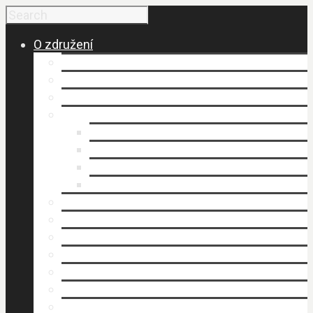
O združení
Budovanie a vznik MAS
Členovia MAS
Historické fakty
Dokumenty
Organizačný poriadok
Smernice
Stanovy (.pdf)
Výročné správy
Kancelária MAS
Napísali o nás
Publikovali sme
Stratégia rozvoja územia
Štruktúra MAS
Územie
Povinné zverejňovanie