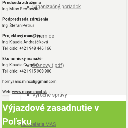
Predseda združenia
Organizačný poriadok
Ing. Milan Semančík
Podpredseda združenia
Ing. Štefan Petrus
Smernice
Projektový manažér
Ing. Klaudia Andraščíková
Tel. číslo: +421 948 446 166
Ekonomický manažér
Stanovy (.pdf)
Ing. Klaudia Gregová
Tel. číslo: +421 915 908 980
hornysaris.mincol@gmail.com
Web:
www.masmincol.sk
Výročné správy
Výjazdové zasadnutie v
Poľsku
Kancelária MAS