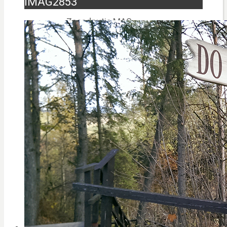
IMAG2853
Zasadnutia MAS
PERLY BESKIDU
Návšteva MAS – budovanie
spolupráce