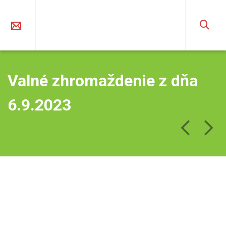
O združení
Región
Projekty
Výzvy
Podujatia
Galéria
Kontakt
Valné zhromaždenie z dňa
6.9.2023
2% z dane